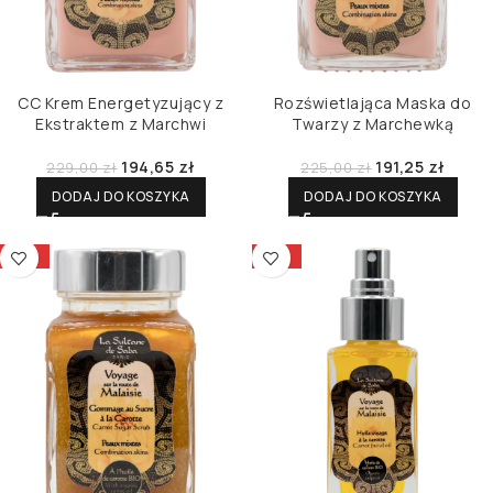
CC Krem Energetyzujący z
Rozświetlająca Maska do
Ekstraktem z Marchwi
Twarzy z Marchewką
194,65
zł
191,25
zł
229,00
zł
225,00
zł
DODAJ DO KOSZYKA
DODAJ DO KOSZYKA
-15%
-15%