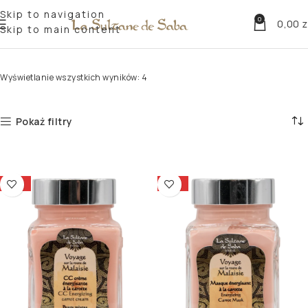
Skip to navigation
0
0,00
z
Skip to main content
Strona główna
Według potrzeb
Olejki do twarzy
Linia Carrot
Wyświetlanie wszystkich wyników: 4
Pokaż filtry
-15%
-15%