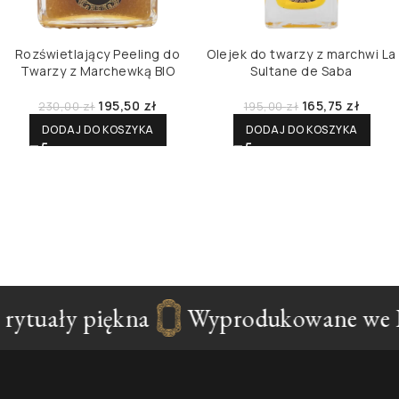
Rozświetlający Peeling do
Olejek do twarzy z marchwi La
Twarzy z Marchewką BIO
Sultane de Saba
195,50
zł
165,75
zł
230,00
zł
195,00
zł
DODAJ DO KOSZYKA
DODAJ DO KOSZYKA
rytuały piękna
Wyprodukowane we F