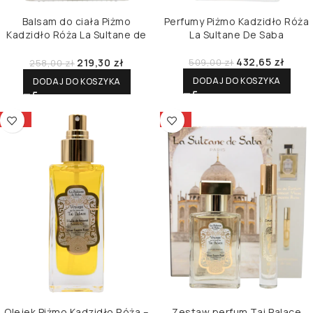
Balsam do ciała Piżmo
Perfumy Piżmo Kadzidło Róża
Kadzidło Róża La Sultane de
La Sultane De Saba
Saba
432,65
zł
219,30
zł
509,00
zł
258,00
zł
DODAJ DO KOSZYKA
DODAJ DO KOSZYKA
-15%
-15%
Olejek Piżmo Kadzidło Róża –
Zestaw perfum Taj Palace