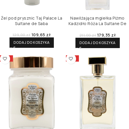
Żel pod prysznic Taj Palace La
Nawilżająca mgiełka Piżmo
Sultane de Saba
Kadzidło Róża La Sultane De
Saba
109,65
zł
179,35
zł
129,00
zł
211,00
zł
DODAJ DO KOSZYKA
DODAJ DO KOSZYKA
-15%
-15%