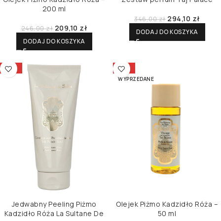
200 ml
294,10
zł
346,00
zł
209,10
zł
246,00
zł
DODAJ DO KOSZYKA
DODAJ DO KOSZYKA
-15%
-15%
WYPRZEDANE
Jedwabny Peeling Piżmo
Olejek Piżmo Kadzidło Róża –
Kadzidło Róża La Sultane De
50 ml