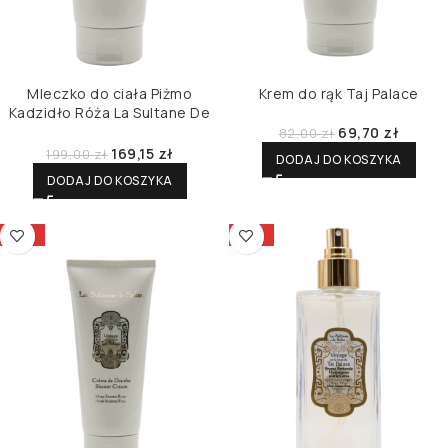
Mleczko do ciała Piżmo
Krem do rąk Taj Palace
Kadzidło Róża La Sultane De
Saba
69,70
zł
82,00
zł
169,15
zł
199,00
zł
DODAJ DO KOSZYKA
DODAJ DO KOSZYKA
-15%
-15%