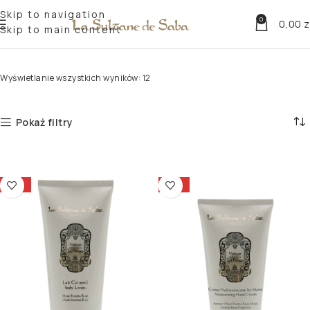
Skip to navigation
0
0,00
z
Skip to main content
Strona główna
Linie zapachowe
Musk Incense Rose
Wyświetlanie wszystkich wyników: 12
Pokaż filtry
-15%
-15%