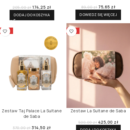
Saba
75,65
zł
174,25
zł
89,00
zł
205,00
zł
DOWIEDZ SIĘ WIĘCEJ
DODAJ DO KOSZYKA
-15%
-15%
Zestaw Taj Palace La Sultane
Zestaw La Sultane de Saba
de Saba
425,00
zł
500,00
zł
314,50
zł
370,00
zł
DODAJ DO KOSZYKA