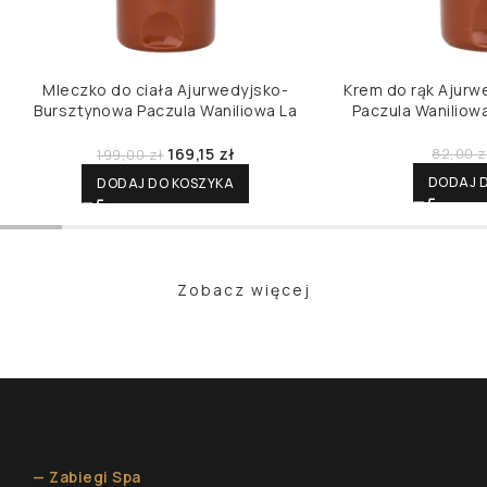
Mleczko do ciała Ajurwedyjsko-
Krem do rąk Ajur
Bursztynowa Paczula Waniliowa La
Paczula Waniliow
Sultane de Saba
169,15
zł
82,00
z
199,00
zł
DODAJ 
DODAJ DO KOSZYKA
Zobacz więcej
— Zabiegi Spa