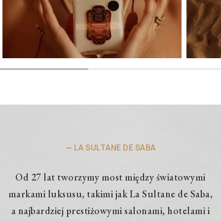
Produkty do ciała
Pro
— LA SULTANE DE SABA
Od 27 lat tworzymy most między światowymi
markami luksusu, takimi jak La Sultane de Saba,
a najbardziej prestiżowymi salonami, hotelami i