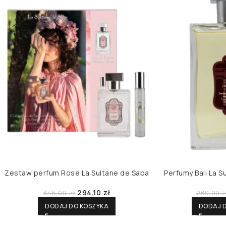
Zestaw perfum Rose La Sultane de Saba
Perfumy Bali La S
294,10
zł
346,00
zł
280,00
z
DODAJ DO KOSZYKA
DODAJ 