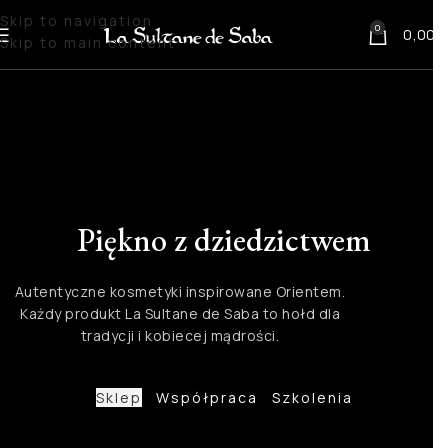
Skip to navigation
0
0,00
z
Skip to main content
Piękno z dziedzictwem
Autentyczne kosmetyki inspirowane Orientem.
Każdy produkt La Sultane de Saba to hołd dla
tradycji i kobiecej mądrości.
Sklep
Współpraca
Szkolenia