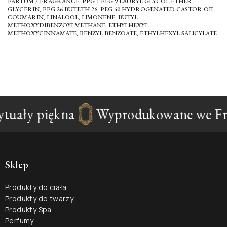
PARFUM / FRAGRANCE, PPG-1-PEG-9 LAURYL GLYCOL ETHER,
GLYCERIN, PPG-26-BUTETH-26, PEG-40 HYDROGENATED CASTOR OIL,
COUMARIN, LINALOOL, LIMONENE, BUTYL
METHOXYDIBENZOYLMETHANE, ETHYLHEXYL
METHOXYCINNAMATE, BENZYL BENZOATE, ETHYLHEXYL SALICYLATE
tuały piękna
Wyprodukowane we Fra
Sklep
Produkty do ciała
Produkty do twarzy
Produkty Spa
Perfumy