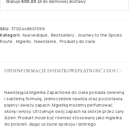
Brakuje
600,00
zł
do darmowej dostawy
SKU:
3700448601599
Kategorii:
Ayurvedique
,
Bestsellery
,
Journey to the Spices
Route
,
Mgiełki
,
Nawilżenie
,
Produkty do ciała
OPIS
INFORMACJE DODATKOWE
PŁATNOŚĆ I DOSTAWA
Nawilżająca Mgiełka Zapachowa do ciała posiada zwiewną
i subtelną formułę, jednocześnie nawilża oraz pozostawia
piękny i świeży zapach. Mgiełką możemy perfumować
skórę i włosy. Utrzymuje swój zapach na skórze przez cały
dzień. Produkt może być również stosowany jako mgiełka
do pościeli, dając uczucie spokoju i dobrego