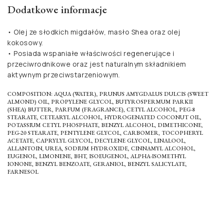
Dodatkowe informacje
• Olej ze słodkich migdałów, masło Shea oraz olej
kokosowy.
• Posiada wspaniałe właściwości regenerujące i
przeciwrodnikowe oraz jest naturalnym składnikiem
aktywnym przeciwstarzeniowym.
COMPOSITION: AQUA (WATER), PRUNUS AMYGDALUS DULCIS (SWEET
ALMOND) OIL, PROPYLENE GLYCOL, BUTYROSPERMUM PARKII
(SHEA) BUTTER, PARFUM (FRAGRANCE), CETYL ALCOHOL, PEG-8
STEARATE, CETEARYL ALCOHOL, HYDROGENATED COCONUT OIL,
POTASSIUM CETYL PHOSPHATE, BENZYL ALCOHOL, DIMETHICONE,
PEG-20 STEARATE, PENTYLENE GLYCOL, CARBOMER, TOCOPHERYL
ACETATE, CAPRYLYL GLYCOL, DECYLENE GLYCOL, LINALOOL,
ALLANTOIN, UREA, SODIUM HYDROXIDE, CINNAMYL ALCOHOL,
EUGENOL, LIMONENE, BHT, ISOEUGENOL, ALPHA-ISOMETHYL
IONONE, BENZYL BENZOATE, GERANIOL, BENZYL SALICYLATE,
FARNESOL