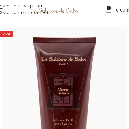
Skip to navigation
0
0,00
z
Skip to main content
Strona główna
Podróże
Journey to Bali
-15%