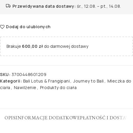
Przewidywana data dostawy:
śr., 12.08. – pt., 14.08.
Dodaj do ulubionych
Brakuje
600,00
zł
do darmowej dostawy
SKU:
3700448601209
Kategorii:
Bali Lotus & Frangipani
,
Journey to Bali
,
Mleczka do
ciała
,
Nawilżenie
,
Produkty do ciała
OPIS
INFORMACJE DODATKOWE
PŁATNOŚĆ I DOSTAWA