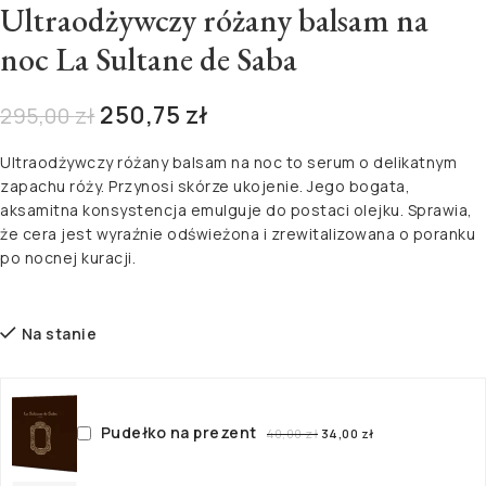
Ultraodżywczy różany balsam na
noc La Sultane de Saba
250,75
zł
295,00
zł
Ultraodżywczy różany balsam na noc to serum o delikatnym
zapachu róży. Przynosi skórze ukojenie. Jego bogata,
aksamitna konsystencja emulguje do postaci olejku. Sprawia,
że cera jest wyraźnie odświeżona i zrewitalizowana o poranku
po nocnej kuracji.
Na stanie
Pudełko na prezent
40,00
zł
34,00
zł