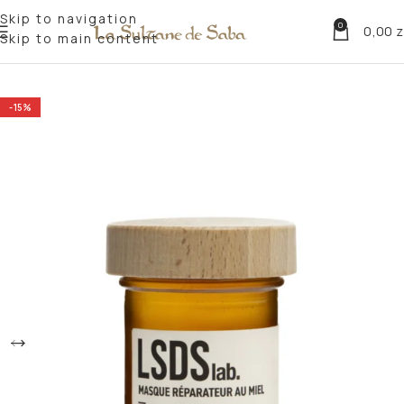
Skip to navigation
0
0,00
z
Skip to main content
Strona główna
Według potrzeb
Maski i peelingi
-15%