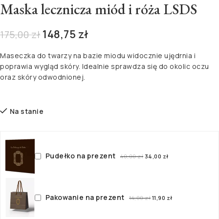
Maska lecznicza miód i róża LSDS
148,75
zł
175,00
zł
Maseczka do twarzy na bazie miodu widocznie ujędrnia i
poprawia wygląd skóry. Idealnie sprawdza się do okolic oczu
oraz skóry odwodnionej.
Na stanie
Pudełko na prezent
40,00
zł
34,00
zł
Pakowanie na prezent
14,00
zł
11,90
zł