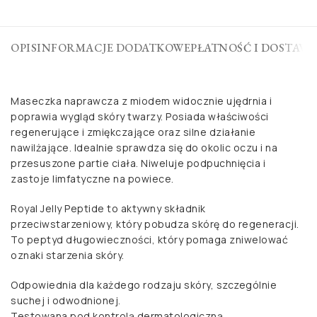
OPIS
INFORMACJE DODATKOWE
PŁATNOŚĆ I DOSTAWA
Maseczka naprawcza z miodem widocznie ujędrnia i
poprawia wygląd skóry twarzy. Posiada właściwości
regenerujące i zmiękczające oraz silne działanie
nawilżające. Idealnie sprawdza się do okolic oczu i na
przesuszone partie ciała. Niweluje podpuchnięcia i
zastoje limfatyczne na powiece.
Royal Jelly Peptide to aktywny składnik
przeciwstarzeniowy, który pobudza skórę do regeneracji.
To peptyd długowieczności, który pomaga zniwelować
oznaki starzenia skóry.
Odpowiednia dla każdego rodzaju skóry, szczególnie
suchej i odwodnionej.
Testowana pod kontrolą dermatologiczną.