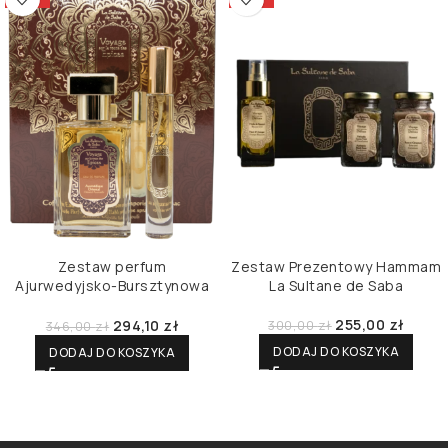
Zestaw perfum
Zestaw Prezentowy Hammam
Ajurwedyjsko-Bursztynowa
La Sultane de Saba
Paczula Waniliowa La Sultane
de Saba
255,00
zł
294,10
zł
300,00
zł
346,00
zł
DODAJ DO KOSZYKA
DODAJ DO KOSZYKA