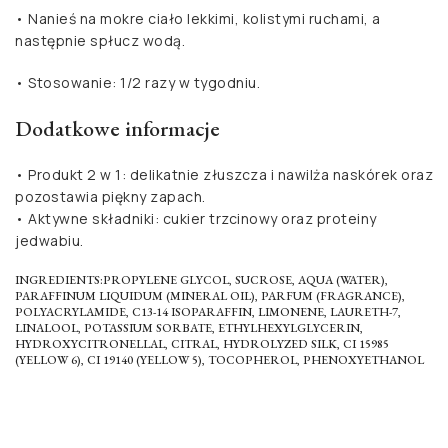
• Nanieś na mokre ciało lekkimi, kolistymi ruchami, a
następnie spłucz wodą.
• Stosowanie: 1/2 razy w tygodniu.
Dodatkowe informacje
• Produkt 2 w 1: delikatnie złuszcza i nawilża naskórek oraz
pozostawia piękny zapach.
• Aktywne składniki: cukier trzcinowy oraz proteiny
jedwabiu.
INGREDIENTS:PROPYLENE GLYCOL, SUCROSE, AQUA (WATER),
PARAFFINUM LIQUIDUM (MINERAL OIL), PARFUM (FRAGRANCE),
POLYACRYLAMIDE, C13-14 ISOPARAFFIN, LIMONENE, LAURETH-7,
LINALOOL, POTASSIUM SORBATE, ETHYLHEXYLGLYCERIN,
HYDROXYCITRONELLAL, CITRAL, HYDROLYZED SILK, CI 15985
(YELLOW 6), CI 19140 (YELLOW 5), TOCOPHEROL, PHENOXYETHANOL