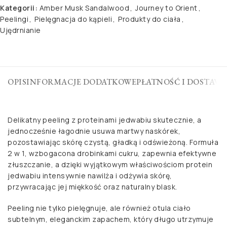
Kategorii:
Amber Musk Sandalwood
,
Journey to Orient
,
Peelingi
,
Pielęgnacja do kąpieli
,
Produkty do ciała
,
Ujędrnianie
OPIS
INFORMACJE DODATKOWE
PŁATNOŚĆ I DOSTAWA
Delikatny peeling z proteinami jedwabiu skutecznie, a
jednocześnie łagodnie usuwa martwy naskórek,
pozostawiając skórę czystą, gładką i odświeżoną. Formuła
2 w 1, wzbogacona drobinkami cukru, zapewnia efektywne
złuszczanie, a dzięki wyjątkowym właściwościom protein
jedwabiu intensywnie nawilża i odżywia skórę,
przywracając jej miękkość oraz naturalny blask.
Peeling nie tylko pielęgnuje, ale również otula ciało
subtelnym, eleganckim zapachem, który długo utrzymuje