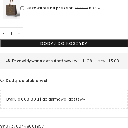
Pakowanie na prezent
14,00
zł
11,90
zł
DODAJ DO KOSZYKA
Przewidywana data dostawy:
wt., 11.08. – czw., 13.08.
Dodaj do ulubionych
Brakuje
600,00
zł
do darmowej dostawy
SKU:
3700448601957