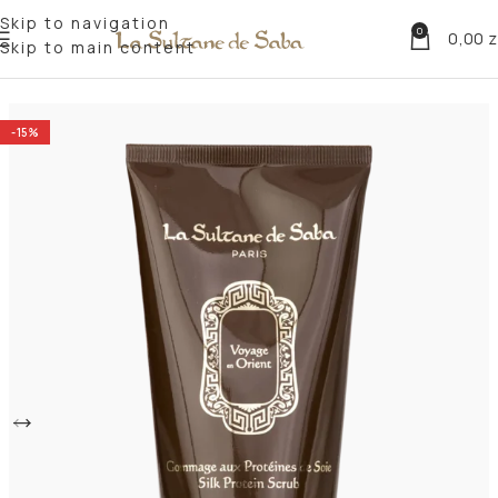
Skip to navigation
0
0,00
z
Skip to main content
Strona główna
Podróże
Journey to Orient
-15%