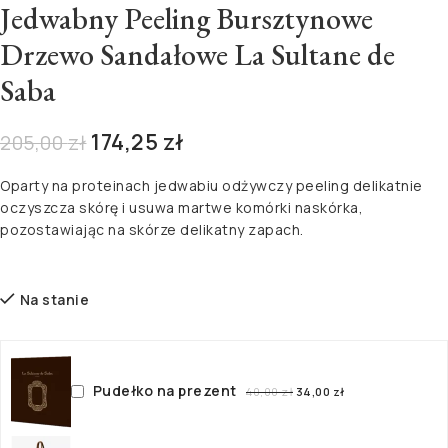
Jedwabny Peeling Bursztynowe
Drzewo Sandałowe La Sultane de
Saba
174,25
zł
205,00
zł
Oparty na proteinach jedwabiu odżywczy peeling delikatnie
oczyszcza skórę i usuwa martwe komórki naskórka,
pozostawiając na skórze delikatny zapach.
Na stanie
Pudełko na prezent
40,00
zł
34,00
zł