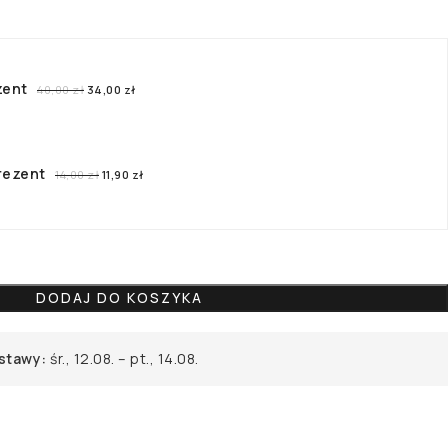
zent
40,00
zł
34,00
zł
rezent
14,00
zł
11,90
zł
DODAJ DO KOSZYKA
stawy:
śr., 12.08. – pt., 14.08.