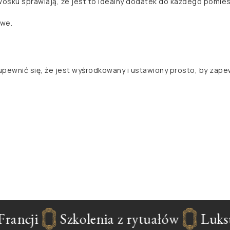
wosku sprawiają, że jest to idealny dodatek do każdego pomies
owe.
y upewnić się, że jest wyśrodkowany i ustawiony prosto, by zap
ancji
Szkolenia z rytuałów
Luksus