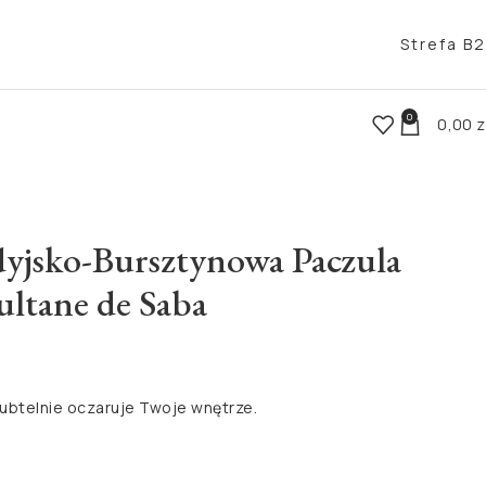
Strefa B
0
0,00
z
yjsko-Bursztynowa Paczula
ultane de Saba
ubtelnie oczaruje Twoje wnętrze.