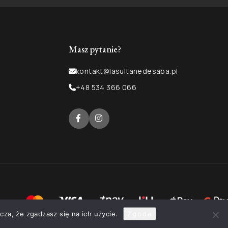
Masz pytanie?
kontakt@lasultanedesaba.pl
+48 534 366 066
cza, że zgadzasz się na ich użycie.
Zgoda