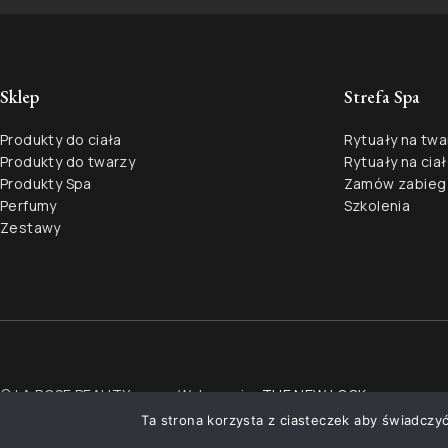
Sklep
Strefa Spa
Produkty do ciała
Rytuały na twa
Produkty do twarzy
Rytuały na cia
Produkty Spa
Zamów zabieg
Perfumy
Szkolenia
Zestawy
© LA ROSE BEAUTY
Wykonanie:
THE NEW LOOK
Ta strona korzysta z ciasteczek aby świadczyć