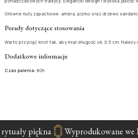
ponadczasowych tradycji. Elegancki design i wysoka jakość 
Główne nuty zapachowe: ambra, piżmo oraz drzewo sandał
Porady dotyczące stosowania
Warto przyciąć knot tak, aby miał długość ok. 0,5 cm. Należ
Dodatkowe informacje
Czas palenia:
80h
ytuały piękna
Wyprodukowane we Fr