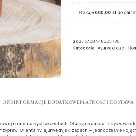
Brakuje
600,00
zł
do darmo
SKU:
3700448605788
Kategorie:
Ayurvedique
,
Hom
OPIS
INFORMACJE DODATKOWE
PŁATNOŚĆ I DOSTAWA
howej o orientalnych akcentach. Otulająca ambra, zmysłowa słod
ypraw. Orientalny, ajurwedyjski zapach — jednocześnie kojący 