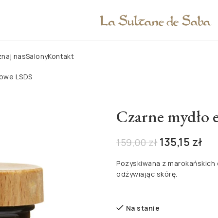
naj nas
Salony
Kontakt
sowe LSDS
Czarne mydło 
135,15
zł
159,00
zł
Pozyskiwana z marokańskich o
odżywiając skórę.
Na stanie