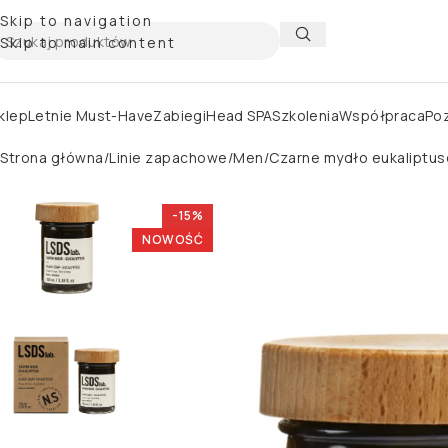
Skip to navigation
Skip to main content
klep
Letnie Must-Have
Zabiegi
Head SPA
Szkolenia
Współpraca
Poz
Strona główna
Linie zapachowe
Men
Czarne mydło eukaliptu
-15%
NOWOŚĆ