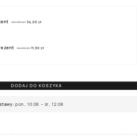
zent
40,00
zł
34,00
zł
rezent
14,00
zł
11,90
zł
DODAJ DO KOSZYKA
stawy:
pon., 10.08. – śr., 12.08.