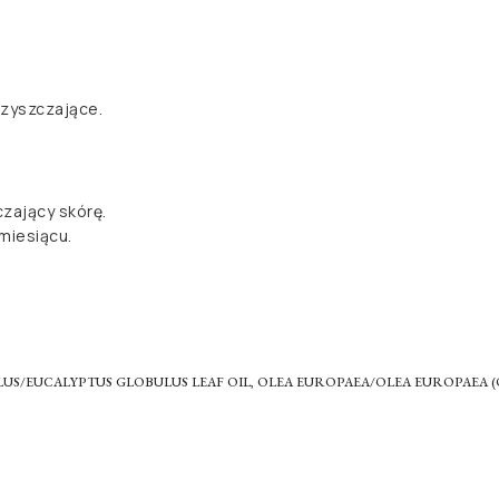
czyszczające.
czający skórę.
miesiącu.
US/EUCALYPTUS GLOBULUS LEAF OIL, OLEA EUROPAEA/OLEA EUROPAEA (O