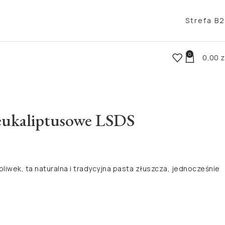
Strefa B
0
0,00
z
eukaliptusowe LSDS
liwek, ta naturalna i tradycyjna pasta złuszcza, jednocześnie