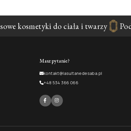
owe kosmetyki do ciała i twarzy
Podn
Masz pytanie?
kontakt@lasultanedesaba.pl
+48 534 366 066