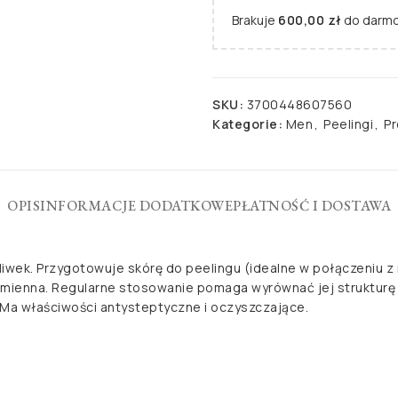
Brakuje
600,00
zł
do darmo
SKU:
3700448607560
Kategorie:
Men
,
Peelingi
,
Pr
OPIS
INFORMACJE DODATKOWE
PŁATNOŚĆ I DOSTAWA
liwek. Przygotowuje skórę do peelingu (idealne w połączeniu
promienna. Regularne stosowanie pomaga wyrównać jej strukturę 
. Ma właściwości antysteptyczne i oczyszczające.